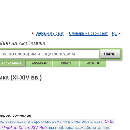
Запомнить сайт
Словарь на свой сайт
RU
едии на Академике
Найти!
Толкования
Переводы
Книги
Игры ⚽
а (XI-XIV вв.)
верие
;
сомнение
:
сльство
ѥсть
.
а
вѣрою
сп҃саѥмыимъ
сила
б҃жи˫а
ѥсть
.
СкБГ
.
ЧтБГ
к
.
XII
сп
.
XIV
,
45б
;
вы
невѣрованьѥмь
болите
.
и
не