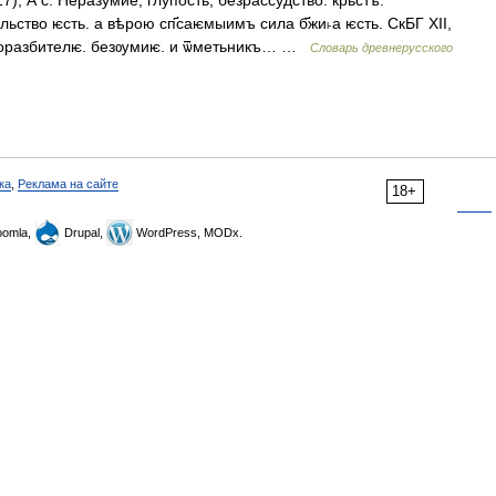
А с. Неразумие, глупость, безрассудство: крьстъ.
тво ѥсть. а вѣрою сп҃саѥмыимъ сила б҃жи˫а ѥсть. СкБГ XII,
оноразбителѥ. безѹмиѥ. и ѿметьникъ… …
Словарь древнерусского
ка
,
Реклама на сайте
18+
omla,
Drupal,
WordPress, MODx.