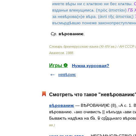
имете
вѣры
ни
с
клѧтвою
ни
бес
клѧтвы
.
взданьи
влекущимсѧ
. (
πρὸς
ἀπιστίαν
)
ГБ
за
невѣрова
(
н
)
е
вѣра
. (
ἀντὶ
τῆς
ἀπιστίας
)
въсмьрдѣвшю
понеже
законопреступлен
Ср
.
вѣрованиѥ
.
Словарь
древнерусского
языка
(
XI
-
XIV
вв
.) /
АН
СССР
.
Аванесов
.
1988
.
Игры ⚽
Нужна курсовая?
невѣриѥ
Смотреть что такое "невѣрованиѥ"
вѣрованиѥ
— ВѢРОВАНИ|Ѥ (8), ˫А с. 1. В
вѣрованию. ˫ако очивисть || нѣкъгда ˫ави с
Бываѥть надѣжа на б҃а. ѿ ср҃дцьнаго вѣр
вв.)