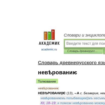
Словари и энциклоп
academic.ru
Словарь древнерусского языка (XI-XIV вв.)
Словарь древнерусского язык
невѣрованиѥ
Толкование
невѣрованиѥ
НЕВѢРОВАНИ
|
Ѥ
(
13
),
-
˫А
с
.
Безверие
,
не
невѣрованиѥмь
погыбающии
||
мъ
несъмы
XII
,
18
–
19
;
и
помози
невѣрованию
моѥму