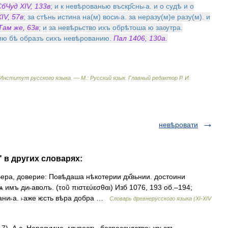
СбЧуд
XIV
,
133в
;
и
к
невѣрованью
въскр҃снь˫а
.
и
о
судѣ
и
о
XIV
,
57в
;
за
стѣнь
истина
на
(
м
)
воси˫а
.
за
неразу
(
м
)
е
разу
(
м
).
и
Там
же
,
63в
;
и
за
невѣрьство
ихъ
обрѣтоша
ю
заѹтра
.
ию
бѣ
образъ
сихъ
невѣрованию
.
Пал
1406
,
130а
.
Институт
русского
языка
. —
М
.
:
Русский
язык
.
Главный
редактор
Р
.
И
.
невѣровати
 в других словарях:
ера, доверие: Повѣдаша нѣкотерии дх҃вьнии. достоини
ѩ имъ ди˫аволъ. (τοῦ πιστεύεσθαι) Изб 1076, 193 об.–194;
овани˫а. ˫аже ѥсть вѣра добра …
Словарь древнерусского языка (XI-XIV