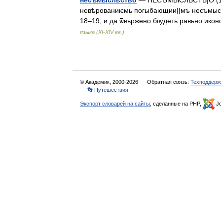
несъмысльство
— НЕСЪМЫСЛЬСТВ|О (17), 
невѣрованиѥмь погыбающии||мъ несъмысльс
18–19; и да ѿвьржено бѹдеть равьно ик
языка (XI-XIV вв.)
© Академик, 2000-2026
Обратная связь:
Техподдерж
👣 Путешествия
Экспорт словарей на сайты
, сделанные на PHP,
Jo